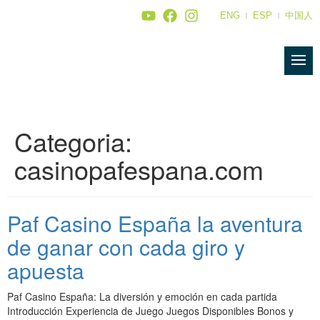
ENG
ESP
中国人
Categoria:
casinopafespana.com
Paf Casino España la aventura
de ganar con cada giro y
apuesta
Paf Casino España: La diversión y emoción en cada partida
Introducción Experiencia de Juego Juegos Disponibles Bonos y