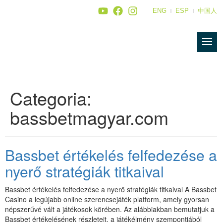
ENG
ESP
中国人
Categoria:
bassbetmagyar.com
Bassbet értékelés felfedezése a
nyerő stratégiák titkaival
Bassbet értékelés felfedezése a nyerő stratégiák titkaival A Bassbet
Casino a legújabb online szerencsejáték platform, amely gyorsan
népszerűvé vált a játékosok körében. Az alábbiakban bemutatjuk a
Bassbet értékelésének részleteit, a játékélmény szempontjából